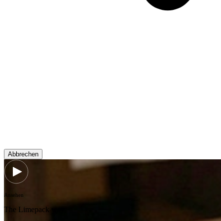
Abbrechen
Ansehen
The Limepack way