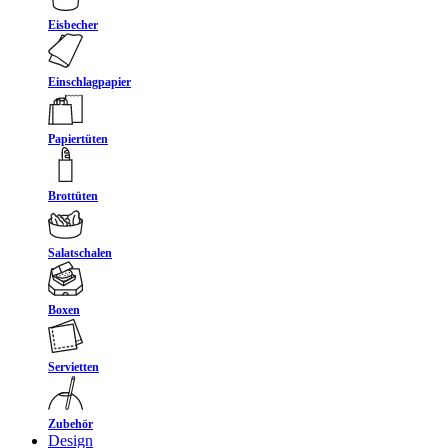
Eisbecher
Einschlagpapier
Papiertüten
Brottüten
Salatschalen
Boxen
Servietten
Zubehör
Design