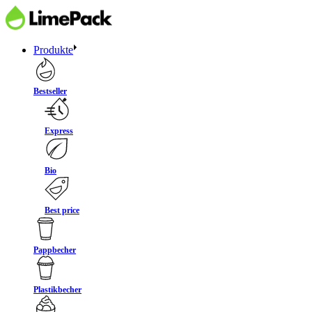
Produkte
Bestseller
Express
Bio
Best price
Pappbecher
Plastikbecher