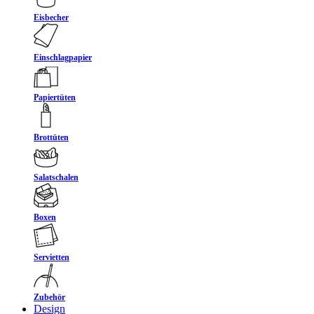
Eisbecher
Einschlagpapier
Papiertüten
Brottüten
Salatschalen
Boxen
Servietten
Zubehör
Design