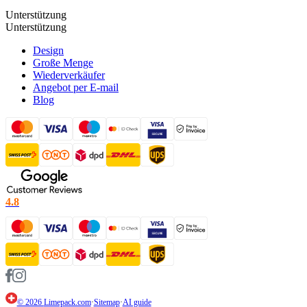
Unterstützung
Unterstützung
Design
Große Menge
Wiederverkäufer
Angebot per E-mail
Blog
4.8
© 2026
Limepack.com
·
Sitemap
·
AI guide