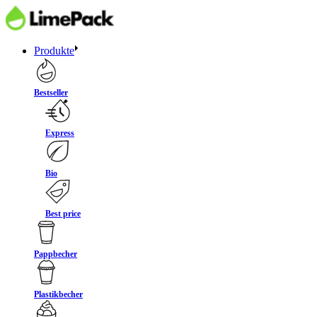
Produkte
Bestseller
Express
Bio
Best price
Pappbecher
Plastikbecher