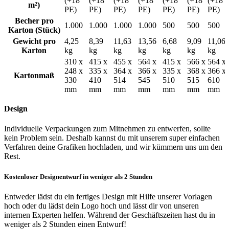
(+18
(+18
(+18
(+18
(+18
(+18
(+18
Unsere Bestseller-Pappbecher sind in vier praktischen Größen
m²)
PE)
PE)
PE)
PE)
PE)
PE)
PE)
erhältlich – vom kleinen 4 oz Espresso-Becher bis zum großen 16
Becher pro
oz Milkshake-Becher:
1.000
1.000
1.000
1.000
500
500
500
Karton
(Stück)
4 oz
Gewicht pro
4,25
8,39
11,63
13,56
6,68
9,09
11,06
8 oz
(Am beliebtesten)
Karton
kg
kg
kg
kg
kg
kg
kg
12 oz
310 x
415 x
455 x
564 x
415 x
566 x
564 x
16 oz
248 x
335 x
364 x
366 x
335 x
368 x
366 x
Kartonmaß
330
410
514
545
510
515
610
Der 8 oz Becher ist die beliebteste Wahl – ein klassischer
mm
mm
mm
mm
mm
mm
mm
mittelgroßer Becher. Wer einen als „Large“ gekennzeichneten
Kartons pro
Becher möchte, greift zum 12 oz – fasst etwa so viel wie eine 330
66
30
16
12
24
16
12
Design
Palette
(Stück)
ml Dose.
Becher pro
Andere Größen gewünscht? Kein Problem – unsere
Express-Becher
66.000
30.000
16.000
12.000
12.000
8.000
6.000
Individuelle Verpackungen zum Mitnehmen zu entwerfen, sollte
Palette
(Stück)
sind auch in 7 oz und sogar 20 oz erhältlich.
kein Problem sein. Deshalb kannst du mit unserem super einfachen
Zeig mehr...
Verfahren deine Grafiken hochladen, und wir kümmern uns um den
Hochwertige Pappbecher mit Logo – ab nur 1.000
Rest.
Stück
Kostenloser Designentwurf in weniger als 2 Stunden
Dank der niedrigen Mindestmenge ab 1.000 Stück sind unsere
Bestseller ideal für kleine Startups, Events und Take-away-Shops,
Entweder lädst du ein fertiges Design mit Hilfe unserer Vorlagen
die ihr Design variieren möchten.
hoch oder du lädst dein Logo hoch und lässt dir von unseren
internen Experten helfen. Während der Geschäftszeiten hast du in
Durch die Produktion in Großbritannien und Europa bieten wir
weniger als 2 Stunden einen Entwurf!
nicht nur unschlagbare Preise, sondern auch schnelle Lieferzeiten.