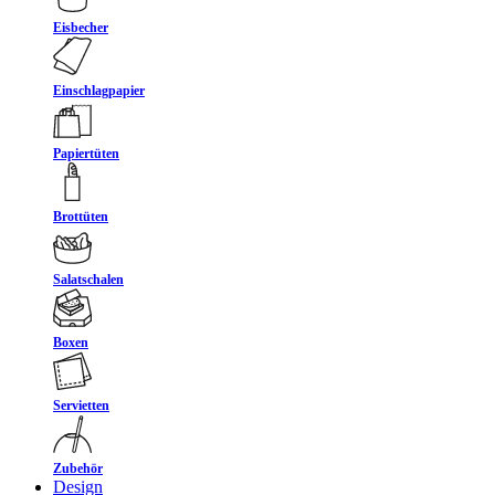
Eisbecher
Einschlagpapier
Papiertüten
Brottüten
Salatschalen
Boxen
Servietten
Zubehör
Design