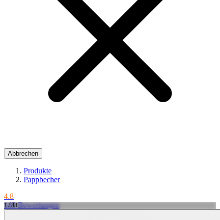
Abbrechen
Produkte
Pappbecher
4.8
145 Bewertungen
1 / 88