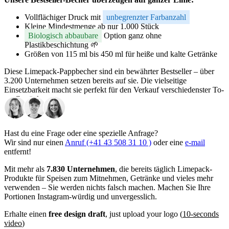
Vollflächiger Druck mit
unbegrenzter Farbanzahl
Kleine Mindestmenge ab nur 1.000 Stück
Biologisch abbaubare
Option ganz ohne
Plastikbeschichtung 🌱
Größen von 115 ml bis 450 ml für heiße und kalte Getränke
Diese Limepack-Pappbecher sind ein bewährter Bestseller – über
3.200 Unternehmen setzen bereits auf sie. Die vielseitige
Einsetzbarkeit macht sie perfekt für den Verkauf verschiedenster To-
go-Getränke.
Hochwertiges Papier, vollfarbiger Druck und starke Features
machen diese Becher zum Must-have für alle Unternehmen, die
Hast du eine Frage oder eine spezielle Anfrage?
bleibenden Eindruck hinterlassen möchten.
Wir sind nur einen
Anruf (+41 43 508 31 10 )
oder eine
e-mail
entfernt!
Deine Marke im Fokus – mit vollflächigem Druck
Mit mehr als
7.830 Unternehmen
, die bereits täglich Limepack-
Als Inhaber:in eines Take-away-Geschäfts brauchst du einen
Produkte für Speisen zum Mitnehmen, Getränke und vieles mehr
Becher, der ins Auge fällt. Und genau das bekommst du mit unseren
verwenden – Sie werden nichts falsch machen. Machen Sie Ihre
Bestseller-Bechern!
Portionen Instagram-würdig und unvergesslich.
Stell dir vor: Dein Logo in kräftigen Farben, ein kreatives Design
Erhalte einen
free design draft
, just upload your logo (
10-seconds
oder deine Markenbotschaft direkt auf dem Becher. Jedes Mal,
video
)
wenn ein Kunde einen Drink mitnimmt, wird deine Marke sichtbar