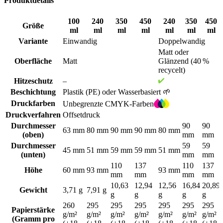
Produktdetails
doppelwandigen Variante kannst du zwischen Matt und Glanz
wählen. Das Papier hat durch den Einsatz von 40 % recyceltem
Material einen leicht grauen Ton.
100
240
350
450
240
350
450
Größe
ml
ml
ml
ml
ml
ml
ml
Bio-Option mit wasserbasierter Beschichtung
Variante
Einwandig
Doppelwandig
Matt oder
Standardmäßig wird eine dünne PE-Beschichtung verwendet, um
Oberfläche
Matt
Glänzend (40 %
den Becher flüssigkeitsdicht zu machen – ideal für eine große
recycelt)
Bandbreite an heißen und kalten Getränken.
Hitzeschutz
–
Beschichtung
Plastik (PE) oder Wasserbasiert 🌱
Bei Limepack setzen wir uns dafür ein, die umweltfreundlichsten
Produkte anzubieten. Deshalb bieten wir als Alternative eine Bio-
Druckfarben
Unbegrenzte CMYK-Farben
Option an. Dabei wird die innere Beschichtungsschicht durch eine
Druckverfahren
Offsetdruck
wasserbasierte Beschichtung ersetzt.
Durchmesser
90
90
63 mm
80 mm
90 mm
90 mm
80 mm
(oben)
mm
mm
Diese Variante ist zertifiziert recycelbar (AA), biologisch abbaubar
und kompostierbar – und weil kein Erdöl bei der Herstellung
Durchmesser
59
59
45 mm
51 mm
59 mm
59 mm
51 mm
verwendet wird, ist der ökologische Fußabdruck deutlich geringer.
(unten)
mm
mm
110
137
110
137
Höhe
60 mm
93 mm
93 mm
Becher mit wasserbasierter Beschichtung tragen das „PAP 21“-
mm
mm
mm
mm
Symbol am Boden zur korrekten Mülltrennung. Bitte prüfe, ob
10,63
12,94
12,56
16,84
20,89
deine lokalen Entsorgungsstellen diese Becher akzeptieren.
Gewicht
3,71 g
7,91 g
g
g
g
g
g
260
295
295
295
295
295
295
Die passende Größe für jedes Bedürfnis
Papierstärke
g/m²
g/m²
g/m²
g/m²
g/m²
g/m²
g/m²
(Gramm pro