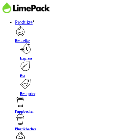
Produkte
Bestseller
Express
Bio
Best price
Pappbecher
Plastikbecher