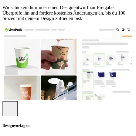
Gleichzeitig reduzieren wir die Transportwege und CO₂-
Wir schicken dir immer einen Designentwurf zur Freigabe.
Emissionen.
Überprüfe ihn und fordere kostenlos Änderungen an, bis du 100
prozent mit deinem Design zufrieden bist.
Starte jetzt mit deiner Marke durch
Bereit für einen professionellen Markenauftritt? Von unbedruckt zu
gebrandet – eine Entscheidung, die du nicht bereuen wirst. Lass
deine Marke wachsen wie über 3.700 andere Unternehmen, die
täglich auf Limepack-Pappbecher setzen.
Kontaktiere unser Expertenteam
jederzeit – wir helfen dir gern bei
Designfragen oder der Auswahl der passenden Lösung.
Häufig gestellte Fragen
Kann ich mein Design in Vollfarbe auf die Becher
drucken?
Auf jeden Fall! Diese Becher ermöglichen einen vollflächigen
Farbdruck, sodass Ihr Design oder Logo mit lebendigen Farben und
vollständiger Abdeckung hervorsticht.
Designvorlagen
Welche Größen und Bechertypen sind verfügbar?