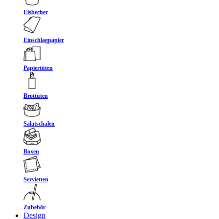
Eisbecher
Einschlagpapier
Papiertüten
Brottüten
Salatschalen
Boxen
Servietten
Zubehör
Design