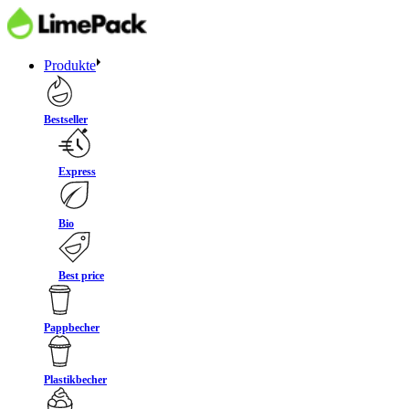
Produkte
Bestseller
Express
Bio
Best price
Pappbecher
Plastikbecher