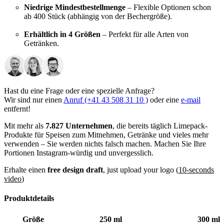
Niedrige Mindestbestellmenge
– Flexible Optionen schon
ab 400 Stück (abhängig von der Bechergröße).
Erhältlich in 4 Größen
– Perfekt für alle Arten von
Getränken.
Hochwertiger Druck
– Sorgt für lebendige und langlebige
Designs mit höchster Präzision.
Spülmaschinenfest
– Einfach zu reinigen und ideal für den
Hast du eine Frage oder eine spezielle Anfrage?
mehrfachen Gebrauch, um Ihr Branding langfristig sichtbar zu
Wir sind nur einen
Anruf (+41 43 508 31 10 )
oder eine
e-mail
halten.
entfernt!
Mit mehr als
7.827 Unternehmen
, die bereits täglich Limepack-
Unsere Mehrweg Plastikbecher eignen sich für viele Getränke wie
Produkte für Speisen zum Mitnehmen, Getränke und vieles mehr
Smoothies, Eistee und Craft-Biere. Sie sind leicht, langlebig und
verwenden – Sie werden nichts falsch machen. Machen Sie Ihre
spülmaschinenfest – perfekt für den langfristigen Einsatz.
Portionen Instagram-würdig und unvergesslich.
Worauf warten Sie noch?
Laden Sie Ihr Logo jetzt hoch und
Erhalte einen
free design draft
, just upload your logo (
10-seconds
unsere Designer erstellen Ihnen ein Design in weniger als 2
video
)
Stunden!
Produktdetails
Viele Größen und individuelle
Anpassungsmöglichkeiten für unsere
Größe
250 ml
300 ml