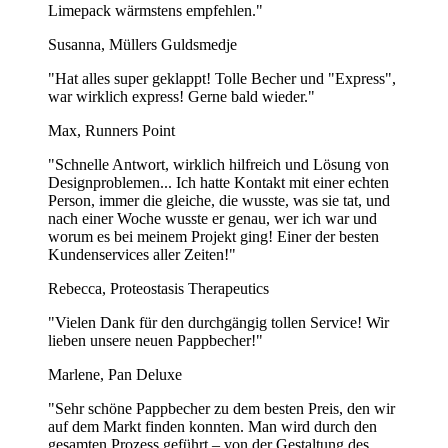
bleibt.
Limepack wärmstens empfehlen."
Sind Mehrweg Plastikbecher umweltfreundlicher?
Susanna, Müllers Guldsmedje
"Hat alles super geklappt! Tolle Becher und "Express",
Ja, unsere Mehrweg Plastikbecher sind eine umweltfreundliche
war wirklich express! Gerne bald wieder."
Alternative zu Einwegplastik. Durch die Wahl dieser Becher tragen
Sie aktiv zur Abfallreduzierung bei und unterstützen eine
Max, Runners Point
nachhaltigere Zukunft.
"Schnelle Antwort, wirklich hilfreich und Lösung von
Aus welchem Material bestehen Mehrweg
Designproblemen... Ich hatte Kontakt mit einer echten
Plastikbecher?
Person, immer die gleiche, die wusste, was sie tat, und
nach einer Woche wusste er genau, wer ich war und
Unsere Mehrweg Plastikbecher bestehen aus hochwertigem, BPA-
worum es bei meinem Projekt ging! Einer der besten
freiem Kunststoff. Sie sind sicher, langlebig und ideal für den
Kundenservices aller Zeiten!"
mehrfachen Gebrauch.
Rebecca, Proteostasis Therapeutics
Können Mehrweg Plastikbecher mehrfach genutzt
"Vielen Dank für den durchgängig tollen Service! Wir
werden?
lieben unsere neuen Pappbecher!"
Ja, unsere Mehrweg Plastikbecher sind für den langfristigen
Marlene, Pan Deluxe
Gebrauch ausgelegt. Sie sind spülmaschinenfest, robust und können
"Sehr schöne Pappbecher zu dem besten Preis, den wir
immer wieder verwendet werden – eine kosteneffiziente und
auf dem Markt finden konnten. Man wird durch den
nachhaltige Lösung für Ihr Unternehmen.
gesamten Prozess geführt – von der Gestaltung des