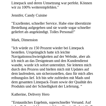
erfüllen Ihre Anforderungen garantiert.
Limepack und deren Umsetzung war perfekt. Können
wir zu 100% weiterempfehlen."
Starten Sie noch heute!
Laden Sie Ihr Logo hoch und erhalten Sie
Ihr kostenloses Design innerhalb von nur
2 Stunden
.
Jennifer, Candy Cuisine
Haben Sie Fragen?
Kontaktieren Sie uns unter
"Exzellenter, schneller Service. Habe eine überstürzte
[email protected]
oder telefonisch unter +41 43 508 31 10.
Bestellung aufgegeben und sie wurde sogar schneller
geliefert als angekündigt. Tolles Personal!"
Häufig gestellte Fragen
Mark, Dimension
Sind Mehrweg Plastikbecher sicher?
"Ich würde zu 150 Prozent wieder bei Limepack
bestellen. Ursprünglich hatte ich leichte
Ja, unsere Mehrweg Plastikbecher sind BPA-frei, sicher und
Navigationsschwierigkeiten auf der Website, aber als
zertifiziert für den Gebrauch. Sie bestehen aus hochwertigen
ich mich an das Designteam und den Kundendienst
Materialien, die Haltbarkeit und Sicherheit für alle Arten von
wandte, wurde ich sofort unterstützt. Sie leiteten mich
Getränken gewährleisten.
durch den Prozess und hielten mich mit Updates auf
dem laufendem, um sicherzustellen, dass für mich alles
Können Mehrweg Plastikbecher für heiße Getränke
reibungslos lief. Ich bin sehr zufrieden mit Mads und
verwendet werden?
dem gesamten Limepack-Team sowie der Qualität des
Produkts und der Schnelligkeit der Lieferung. “
Unsere Mehrweg Plastikbecher sind für kalte Getränke wie
Katherine, Delivery Hero
Smoothies, Eistees und Craft-Biere konzipiert. Sie sind nicht für
heiße Getränke geeignet, daher empfehlen wir, sie nur für gekühlte
"Erstaunliches Ergebnis, superschneller Versand. Auf
und erfrischende Getränke zu verwenden.