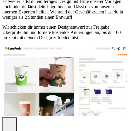
von markanten Logos bis hin zu detailreichen Designs. Unsere
Entweder lädst du ein fertiges Design mit Hilfe unserer Vorlagen
Mehrweg Plastikbecher bieten vollflächigen Druck mit
hoch oder du lädst dein Logo hoch und lässt dir von unseren
unbegrenzten Farben. Die äußeren Seiten der Becher können
internen Experten helfen. Während der Geschäftszeiten hast du in
vollständig individuell gestaltet werden, damit Ihr Branding perfekt
weniger als 2 Stunden einen Entwurf!
zur Geltung kommt.
Wir schicken dir immer einen Designentwurf zur Freigabe.
Überprüfe ihn und fordere kostenlos Änderungen an, bis du 100
Nahtlose Lieferung & Verpackung für
prozent mit deinem Design zufrieden bist.
Ihre personalisierten Mehrweg
Plastikbecher
Unsere personalisierten Mehrweg Plastikbecher vereinen
Langlebigkeit und Eleganz mit höchstem Komfort. Sie sind für den
mehrfachen Gebrauch konzipiert, schützen Getränke und rücken Ihr
Branding stilvoll in den Mittelpunkt. So sorgen wir für eine perfekte
Erfahrung:
Flexible Bestellmengen
– Bestellen Sie zwischen 100 und
über 10.000 Stück, passend für Unternehmen jeder Größe.
Zuverlässige Lieferung
– Wir stellen sicher, dass Ihre
Mehrweg Plastikbecher pünktlich bei Ihnen ankommen.
Unsere flexiblen Versandoptionen ermöglichen eine
rechtzeitige Lieferung, selbst bei engen Zeitplänen oder
anstehenden Veranstaltungen.