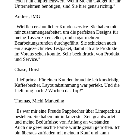
jeden Fall empfehlenswert. Wenn Sie ein Gadget für Ihr
Unternehmen benötigen, sind Sie hier genau richtig."
Kann ich Mehrweg Plastikbecher mit meinem Logo
personalisieren?
Andrea, IMG
"Wirklich erstaunlicher Kundenservice. Sie haben mit
Ja, das können Sie! Unsere Mehrweg Plastikbecher können
mir zusammengearbeitet, um die perfekten Designs für
vollständig mit Ihrem Logo, Ihren Markenfarben und individuellen
meine Tassen zu erstellen, und sogar mehrere
Designs angepasst werden. Wir verwenden hochwertige
Bearbeitungsrunden durchgeführt. Sie schickten auch
Drucktechniken, um lebendige und langlebige Ergebnisse zu
ein ausgezeichnetes Testpaket, damit ich alle Produkte
erzielen.
im Voraus sehen konnte. Sehr beeindruckt von Produkt
und Service."
Welche Druckmethoden werden für Mehrweg
Plastikbecher verwendet?
Chase, Doist
"Lief prima. Für einen Kunden brauchte ich kurzfristig
Wir setzen auf moderne Siebdruck- und Digitaldruckverfahren, um
Kaffeebecher. Layoutabstimmung war perfekt. Und die
langanhaltende und gestochen scharfe Drucke zu gewährleisten. So
Lieferung nach 2 Wochen da. Top!"
bleibt Ihr Branding über viele Nutzungen hinweg sichtbar und
hochwertig.
Thomas, Michl Marketing
Sind Mehrweg Plastikbecher spülmaschinenfest?
"Es war mir eine Freude Pappbecher über Limepack zu
bestellen. Sie haben mir in kürzester Zeit geantwortet
Ja, unsere Mehrweg Plastikbecher sind spülmaschinenfest. Sie
und meine Bedürfnisse von Anfang an verstanden.
lassen sich leicht reinigen und können mehrfach verwendet werden,
Auch die gewünschte Farbe wurde genau getroffen. Ich
sodass Ihr Branding auch langfristig lebendig und gut sichtbar
bin überaus zufrieden mit meinem Kauf und kann