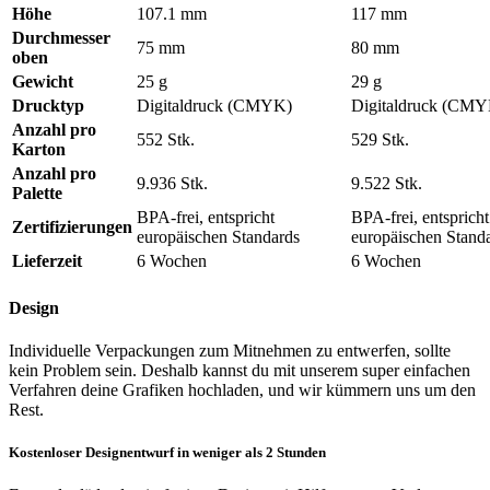
Höhe
107.1 mm
117 mm
Mehrweg Plastikbecher
Durchmesser
75 mm
80 mm
oben
Unsere personalisierten Mehrweg Plastikbecher sind in 4
Gewicht
25 g
29 g
praktischen Größen erhältlich. Sie wurden entwickelt, um
Drucktyp
Digitaldruck (CMYK)
Digitaldruck (CM
verschiedene Getränke und Anlässe abzudecken und die
Anforderungen Ihres Unternehmens – ob klein oder groß – zu
Anzahl pro
552 Stk.
529 Stk.
erfüllen.
Karton
Anzahl pro
Wählen Sie aus:
9.936 Stk.
9.522 Stk.
Palette
BPA-frei, entspricht
BPA-frei, entspricht
250 ml:
Perfekt für kleine Portionen wie Verkostungen,
Zertifizierungen
europäischen Standards
europäischen Stand
Cocktails oder kleine Getränkemengen.
Lieferzeit
6 Wochen
6 Wochen
300 ml:
Eine vielseitige Option für Standardgetränke wie
Softdrinks oder Säfte.
Design
400 ml:
Ideal für größere Getränke wie erfrischende
Individuelle Verpackungen zum Mitnehmen zu entwerfen, sollte
Limonaden oder Cold Brews.
kein Problem sein. Deshalb kannst du mit unserem super einfachen
Verfahren deine Grafiken hochladen, und wir kümmern uns um den
500 ml:
Perfekt für große Portionen, ideal für Veranstaltungen
Rest.
und Festivals.
Kostenloser Designentwurf in weniger als 2 Stunden
Unsere fortschrittliche digitale Drucktechnologie ermöglicht alles –