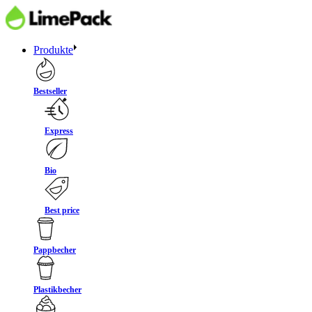
Produkte
Bestseller
Express
Bio
Best price
Pappbecher
Plastikbecher