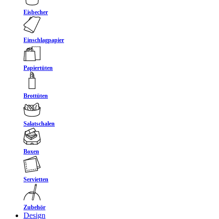
Eisbecher
Einschlagpapier
Papiertüten
Brottüten
Salatschalen
Boxen
Servietten
Zubehör
Design