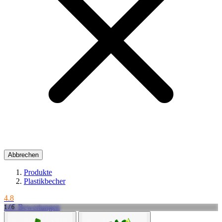
Abbrechen
Produkte
Plastikbecher
4.8
145 Bewertungen
1 / 6