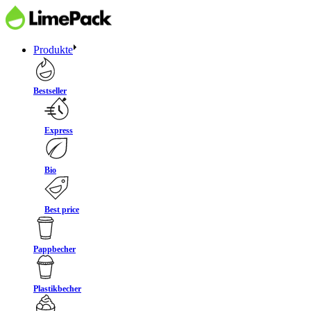
Produkte
Bestseller
Express
Bio
Best price
Pappbecher
Plastikbecher