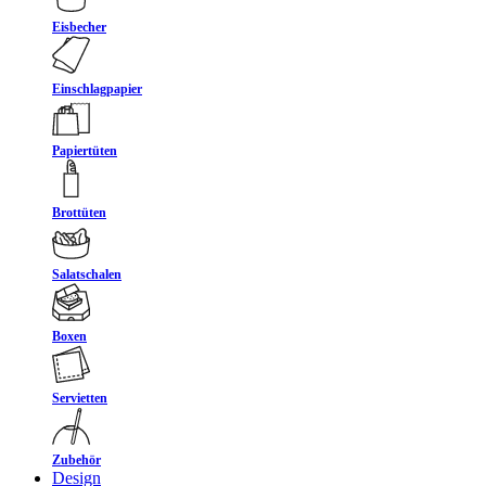
Eisbecher
Einschlagpapier
Papiertüten
Brottüten
Salatschalen
Boxen
Servietten
Zubehör
Design