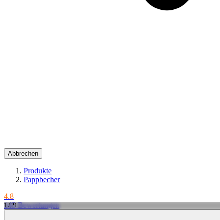
Abbrechen
Produkte
Pappbecher
4.8
145 Bewertungen
1 / 21