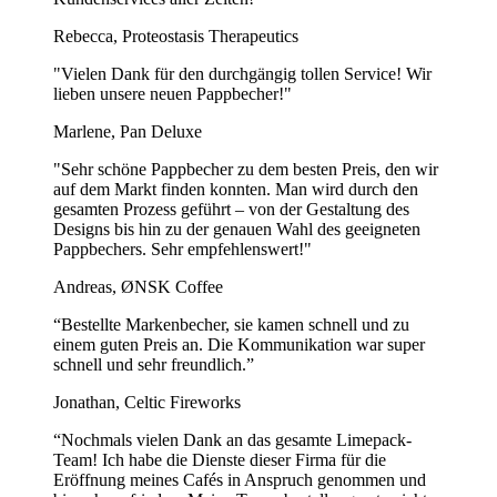
Sie können Papierservietten elegant gestalten, indem Sie:
Rebecca, Proteostasis Therapeutics
Sie kreativ falten, z. B. als Fächer, Blumen oder Taschen für
Besteck.
"Vielen Dank für den durchgängig tollen Service! Wir
Serviettenringe verwenden oder sie mit Bändern oder
lieben unsere neuen Pappbecher!"
Schnüren binden.
Servietten in verschiedenen Farben schichten, um Kontraste
Marlene, Pan Deluxe
zu schaffen.
"Sehr schöne Pappbecher zu dem besten Preis, den wir
Sie in Gläsern platzieren oder unter Tellern anordnen, um eine
auf dem Markt finden konnten. Man wird durch den
elegante Tischdekoration zu schaffen.
gesamten Prozess geführt – von der Gestaltung des
Designs bis hin zu der genauen Wahl des geeigneten
Zeig mehr...
Pappbechers. Sehr empfehlenswert!"
Andreas, ØNSK Coffee
“Bestellte Markenbecher, sie kamen schnell und zu
einem guten Preis an. Die Kommunikation war super
schnell und sehr freundlich.”
Jonathan, Celtic Fireworks
“Nochmals vielen Dank an das gesamte Limepack-
Team! Ich habe die Dienste dieser Firma für die
Eröffnung meines Cafés in Anspruch genommen und