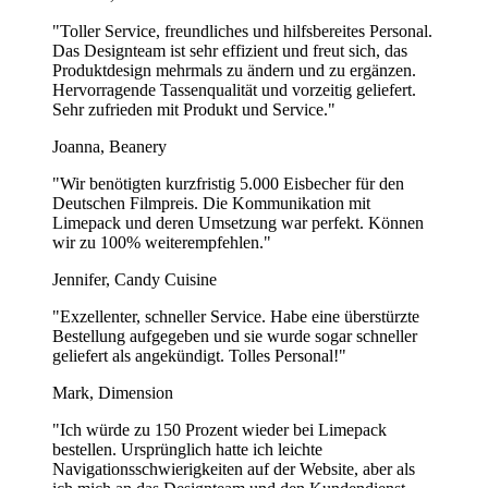
präsentieren? Wir machen es möglich. Bringen Sie Ihre Marke mit
lebendigen, professionellen Drucken zum Leben, die auffallen.
"Toller Service, freundliches und hilfsbereites Personal.
Das Designteam ist sehr effizient und freut sich, das
Wählen Sie aus einer Vielzahl von Grundfarben, darunter
Produktdesign mehrmals zu ändern und zu ergänzen.
klassisches Weiß für einen sauberen, eleganten Look oder kräftiges
Hervorragende Tassenqualität und vorzeitig geliefert.
Schwarz für einen markanten Kontrast. Mit flexografischem Druck
Sehr zufrieden mit Produkt und Service."
bleiben Ihre Designs scharf und lebendig, sodass Ihre Servietten bei
jedem Tisch einen bleibenden Eindruck hinterlassen.
Joanna, Beanery
Starten Sie noch heute – Kontaktieren Sie uns unter
"Wir benötigten kurzfristig 5.000 Eisbecher für den
[email protected]
für weitere Informationen oder um ein kostenloses
Deutschen Filmpreis. Die Kommunikation mit
Designmuster anzufordern. Wir helfen Ihnen, Ihre Marke mit
Limepack und deren Umsetzung war perfekt. Können
hochwertigen Papierservietten zum Strahlen zu bringen.
wir zu 100% weiterempfehlen."
Häufig gestellte Fragen
Jennifer, Candy Cuisine
"Exzellenter, schneller Service. Habe eine überstürzte
Welche Druckoptionen sind verfügbar?
Bestellung aufgegeben und sie wurde sogar schneller
geliefert als angekündigt. Tolles Personal!"
Wir verwenden flexografischen Druck, um hochwertige Ergebnisse
Mark, Dimension
zu gewährleisten. Sie können bis zu 2 Pantone-Farben für Ihr
Design auswählen, und wir bieten Gold- und Silberdruckoptionen
"Ich würde zu 150 Prozent wieder bei Limepack
für dunklere Serviettenhintergründe an.
bestellen. Ursprünglich hatte ich leichte
Navigationsschwierigkeiten auf der Website, aber als
Wie faltet man Papierservietten mit Besteck?