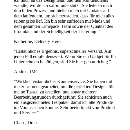
ich mich an das Designteam und den Kundendienst
wandte, wurde ich sofort unterstützt. Sie leiteten mich
So falten Sie Servietten mit Besteck:
durch den Prozess und hielten mich mit Updates auf
dem laufendem, um sicherzustellen, dass für mich alles
Legen Sie die Serviette flach auf einen Tisch.
reibungslos lief. Ich bin sehr zufrieden mit Mads und
Falten Sie sie zur Hälfte, sodass ein Rechteck entsteht.
dem gesamten Limepack-Team sowie der Qualität des
Platzieren Sie das Besteck entlang der kurzen Kante der
Produkts und der Schnelligkeit der Lieferung. “
Serviette.
Rollen Sie die Serviette fest um das Besteck.
Katherine, Delivery Hero
Sichern Sie sie mit einem Band, einer Schnur oder einem
Serviettenring für einen eleganten Look.
"Erstaunliches Ergebnis, superschneller Versand. Auf
jeden Fall empfehlenswert. Wenn Sie ein Gadget für Ihr
Wie werden Papierservietten hergestellt?
Unternehmen benötigen, sind Sie hier genau richtig."
Andrea, IMG
Papierservietten werden aus weichem Tissuepapier hergestellt, das
typischerweise aus Holzfasern besteht. Die Fasern werden
"Wirklich erstaunlicher Kundenservice. Sie haben mit
bearbeitet, gebleicht und zu dünnen Blättern gepresst, die dann für
mir zusammengearbeitet, um die perfekten Designs für
Textur geprägt und in verschiedene Größen geschnitten werden.
meine Tassen zu erstellen, und sogar mehrere
Individuelle Drucke fügen Logos, Designs oder Farben hinzu, um
Bearbeitungsrunden durchgeführt. Sie schickten auch
sie für Unternehmen oder Veranstaltungen zu personalisieren.
ein ausgezeichnetes Testpaket, damit ich alle Produkte
im Voraus sehen konnte. Sehr beeindruckt von Produkt
Können Papierservietten in der Toilette entsorgt
und Service."
werden?
Chase, Doist
Nein, Papierservietten sollten nicht in der Toilette entsorgt werden.