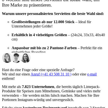
Ihre Marke zu präsentieren.
Warum unsere personalisierten Servietten die beste Wahl sind:
Großbestellungen ab nur 12.000 Stück
– Ideal für
Unternehmen jeder Größe!
Erhältlich in 4 vielseitigen Größen
– (24x24, 33x33, 40x40
cm)
Anpassbar mit bis zu 2 Pantone-Farben
– Perfekt für ein
einheitliches Branding
Schnelle Lieferung innerhalb von 6 Wochen
– Für
pünktlichen Service
Hast du eine Frage oder eine spezielle Anfrage?
Wir sind nur einen
Anruf (+41 43 508 31 10 )
oder eine
e-mail
Egal, ob Sie ein Café, eine Bäckerei oder ein Cateringunternehmen
entfernt!
betreiben, unsere markenspezifischen Servietten erfüllen nicht nur
ihren Zweck – sie machen Ihre Marke unvergesslich. Mit einer
Mit mehr als
7.823 Unternehmen
, die bereits täglich Limepack-
Vielzahl von Größen, Faltungen und Farben sind diese Servietten
Produkte für Speisen zum Mitnehmen, Getränke und vieles mehr
darauf ausgelegt, Ihre individuellen Bedürfnisse zu erfüllen und Ihre
verwenden – Sie werden nichts falsch machen. Machen Sie Ihre
Marke bei jedem Einsatz hervorzuheben.
Portionen Instagram-würdig und unvergesslich.
Erhalte einen
kostenlosen Designentwurf
innerhalb von 2 Stunden,