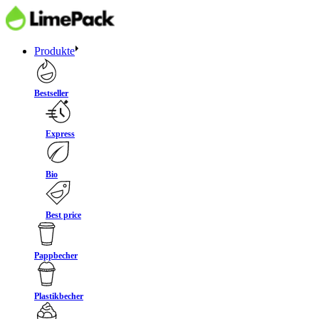
Produkte
Bestseller
Express
Bio
Best price
Pappbecher
Plastikbecher