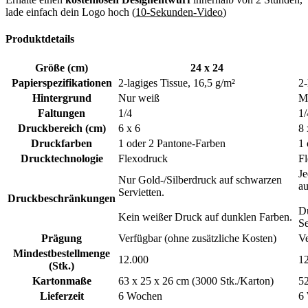
Von führenden Unternehmen weltweit
lade einfach dein Logo hoch (
10-Sekunden-Video
)
gewählt – Werden Sie Teil davon! 🏆
Produktdetails
Unsere meistverkauften personalisierten Servietten sind die erste
Größe (cm)
24 x 24
Wahl von über 1.000 zufriedenen Unternehmen. Von Cafés und
Papierspezifikationen
2-lagiges Tissue, 16,5 g/m²
2-
Bäckereien bis hin zu Restaurants und Catering-Diensten schätzen
Hintergrund
Nur weiß
M
Marken unsere Servietten für ihre Premiumqualität und
unvergleichlichen Anpassungsmöglichkeiten.
Faltungen
1/4
1/
Druckbereich (cm)
6 x 6
8 
Wenn Sie sich für unsere markenspezifischen Servietten
Druckfarben
1 oder 2 Pantone-Farben
1 
entscheiden, treffen Sie ins Schwarze! Wir machen keine
Drucktechnologie
Flexodruck
F
Kompromisse bei Qualität, Präsentation oder effektiver
Markenbildung. Aber glauben Sie uns nicht nur beim Wort – hier ist,
Je
Nur Gold-/Silberdruck auf schwarzen
was eine unserer Kundinnen gesagt hat:
au
Servietten.
Druckbeschränkungen
"
Die Qualität dieser Servietten ist unschlagbar, und die
Du
Kein weißer Druck auf dunklen Farben.
Anpassungsoptionen sind fantastisch! Die Lieferung war pünktlich,
Se
und der Kundenservice war erstklassig. Sehr empfehlenswert!
"
–
Prägung
Verfügbar (ohne zusätzliche Kosten)
Ve
Emily Carter, Restaurantbesitzerin
Mindestbestellmenge
12.000
1
(Stk.)
Anpassbare und kosteneffiziente
Kartonmaße
63 x 25 x 26 cm (3000 Stk./Karton)
52
personalisierte Servietten
Lieferzeit
6 Wochen
6