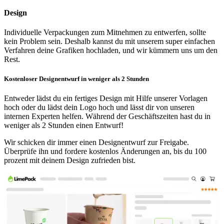
Unsere personalisierten Servietten sind die perfekte Kombination
Design
aus Premiumqualität und Erschwinglichkeit. Mit Großbestellungen
ab nur
12.000 Stück
können Sie Ihr Lager problemlos auffüllen,
Individuelle Verpackungen zum Mitnehmen zu entwerfen, sollte
ohne Ihr Budget zu sprengen. Passen Sie Ihre Servietten an, um die
kein Problem sein. Deshalb kannst du mit unserem super einfachen
Persönlichkeit Ihrer Marke widerzuspiegeln, und verpassen Sie nie
Verfahren deine Grafiken hochladen, und wir kümmern uns um den
eine Gelegenheit, sich abzuheben.
Rest.
Wir wissen, dass Zeit ein entscheidender Faktor für Ihr
Kostenloser Designentwurf in weniger als 2 Stunden
Unternehmen ist. Deshalb werden unsere Servietten schnell geliefert
– innerhalb von
6 Wochen
. Das Nachbestellen war noch nie so
Entweder lädst du ein fertiges Design mit Hilfe unserer Vorlagen
einfach, und es stellt sicher, dass Ihre Kunden immer die beste
hoch oder du lädst dein Logo hoch und lässt dir von unseren
Erfahrung machen.
internen Experten helfen. Während der Geschäftszeiten hast du in
Erhältlich in verschiedenen Größen und Faltungen bieten unsere
weniger als 2 Stunden einen Entwurf!
personalisierten Servietten vollständige Anpassungsmöglichkeiten
Wir schicken dir immer einen Designentwurf zur Freigabe.
mit bis zu 2 Pantone-Farben. Egal, ob Sie auffällige Drucke oder
Überprüfe ihn und fordere kostenlos Änderungen an, bis du 100
dezente Eleganz bevorzugen, wir gestalten diese Servietten so, dass
prozent mit deinem Design zufrieden bist.
Ihre Marke bei jeder Verwendung im Mittelpunkt steht.
Stilvolle und nachhaltige personalisierte
Servietten
Unsere personalisierten Servietten verbessern nicht nur die