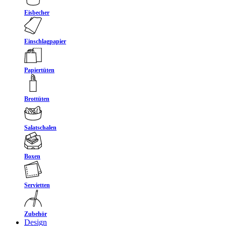
Eisbecher
Einschlagpapier
Papiertüten
Brottüten
Salatschalen
Boxen
Servietten
Zubehör
Design