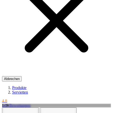
Abbrechen
Produkte
Servietten
4.8
145 Bewertungen
1 / 36