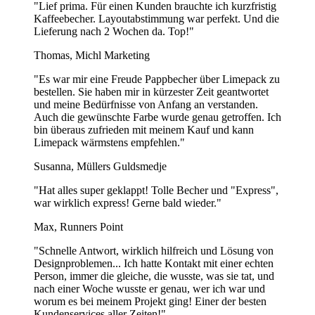
"Lief prima. Für einen Kunden brauchte ich kurzfristig
Im Gegensatz zu Toilettenpapier lösen sie sich nicht leicht in Wasser
Kaffeebecher. Layoutabstimmung war perfekt. Und die
auf und können Verstopfungen in Rohrleitungen oder
Lieferung nach 2 Wochen da. Top!"
Abwassersystemen verursachen. Werfen Sie sie stattdessen in einen
Mülleimer.
Thomas, Michl Marketing
Können Papierservietten recycelt werden?
"Es war mir eine Freude Pappbecher über Limepack zu
bestellen. Sie haben mir in kürzester Zeit geantwortet
Das hängt davon ab. Saubere Papierservietten können manchmal
und meine Bedürfnisse von Anfang an verstanden.
recycelt werden, wenn Ihre örtliche Recyclingstation sie akzeptiert.
Auch die gewünschte Farbe wurde genau getroffen. Ich
Verwendete oder fettige Servietten sind jedoch in der Regel nicht
bin überaus zufrieden mit meinem Kauf und kann
recycelbar, da Lebensmittel- oder Fettreste den Recyclingprozess
Limepack wärmstens empfehlen."
beeinträchtigen. Kompostierung ist eine bessere Option für
gebrauchte Servietten.
Susanna, Müllers Guldsmedje
Sind Servietten aus Papier?
"Hat alles super geklappt! Tolle Becher und "Express",
war wirklich express! Gerne bald wieder."
Ja, Servietten bestehen aus Papier, in der Regel aus leichtem
Max, Runners Point
Tissuepapier, das für Saugfähigkeit und Weichheit entwickelt wurde.
Sie sind in verschiedenen Typen erhältlich, darunter Standard-
"Schnelle Antwort, wirklich hilfreich und Lösung von
Papierservietten, recycelte Optionen und luxuriösere Varianten wie
Designproblemen... Ich hatte Kontakt mit einer echten
Airlaid- oder Bambus-Servietten.
Person, immer die gleiche, die wusste, was sie tat, und
nach einer Woche wusste er genau, wer ich war und
Wie kann man Papierservietten elegant gestalten?
worum es bei meinem Projekt ging! Einer der besten
Kundenservices aller Zeiten!"