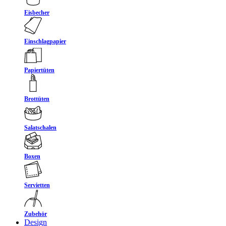
Eisbecher
Einschlagpapier
Papiertüten
Brottüten
Salatschalen
Boxen
Servietten
Zubehör
Design