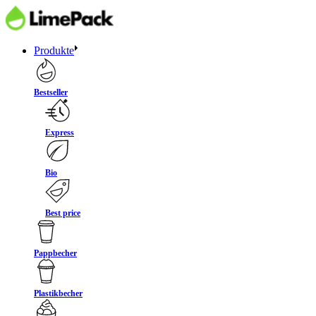
Produkte
Bestseller
Express
Bio
Best price
Pappbecher
Plastikbecher