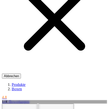
Abbrechen
Produkte
Boxen
4.8
145 Bewertungen
1 / 4