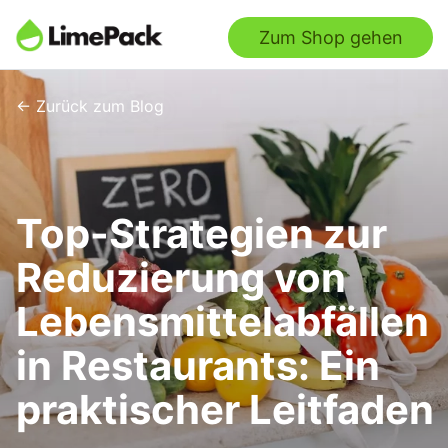
Zum Shop gehen
← Zurück zum Blog
Top-Strategien zur
Reduzierung von
Lebensmittelabfällen
in Restaurants: Ein
praktischer Leitfaden