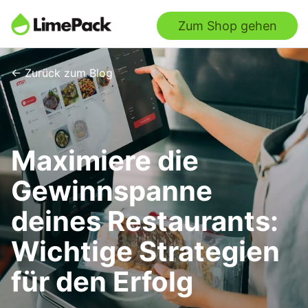
Zum Shop gehen
← Zurück zum Blog
Maximiere die
Gewinnspanne
deines Restaurants:
Wichtige Strategien
für den Erfolg