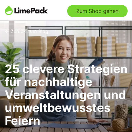
Zum Shop gehen
← Zurück zum Blog
25 clevere Strategien
für nachhaltige
Veranstaltungen und
umweltbewusstes
Feiern